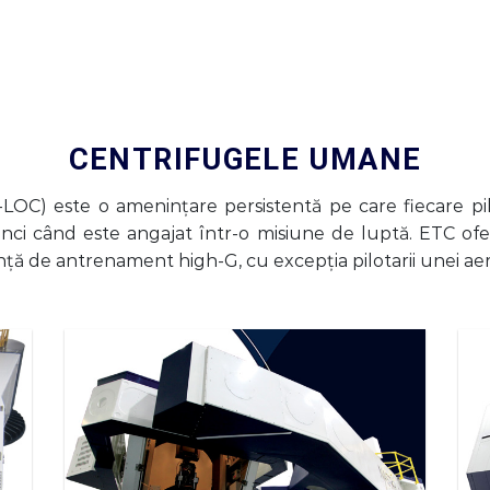
CENTRIFUGELE
UMANE
-LOC) este o amenințare persistentă pe care fiecare pi
tunci când este angajat într-o misiune de luptă. ETC o
iență de antrenament high-G, cu excepția pilotarii unei ae