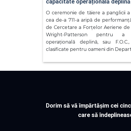
capacitate operațională deplină
O ceremonie de tăiere a panglicii a
cea de-a 711-a aripă de performan
de Cercetare a Forțelor Aeriene de 
Wright-Patterson pentru a s
operațională deplină, sau F.O.C.
clasificate pentru oameni din Depar
Dorim să vă împărtășim cei cinci
care să îndeplinea