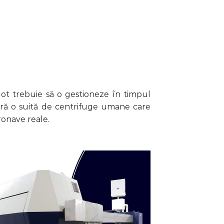
lot trebuie să o gestioneze în timpul
feră o suită de centrifuge umane care
ronave reale.