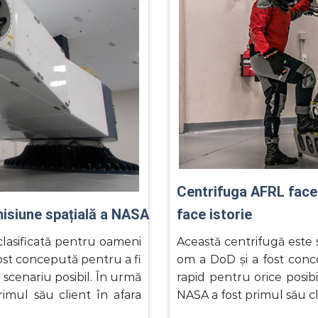
Centrifuga AFRL face
face istorie
 misiune spațială a NASA
Această centrifugă este 
clasificată pentru oameni
om a DoD și a fost conce
ost concepută pentru a fi
rapid pentru orice posibi
 scenariu posibil. În urmă
NASA a fost primul său cl
imul său client în afara