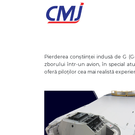
Skip
to
content
Pierderea conștiinței indusă de G (G
zborului într-un avion, în special a
oferă piloților cea mai realistă exper