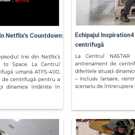
Echipajul Inspiration
în Netflix’s Countdown:
centrifugă
La Centrul NASTAR 
sodul trei din Netflix’s
antrenament de centri
n to Space. La Centrul
diferitele situații dinami
trifugă umană ATFS-400,
– inclusiv lansare, reint
 de centrifugă pentru a
scenariu de întrerupere 
ii dinamice întâlnite în