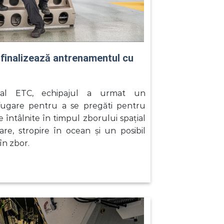
4 finalizează antrenamentul cu
al ETC, echipajul a urmat un
fugare pentru a se pregăti pentru
ce întâlnite în timpul zborului spațial
rare, stropire în ocean și un posibil
în zbor.