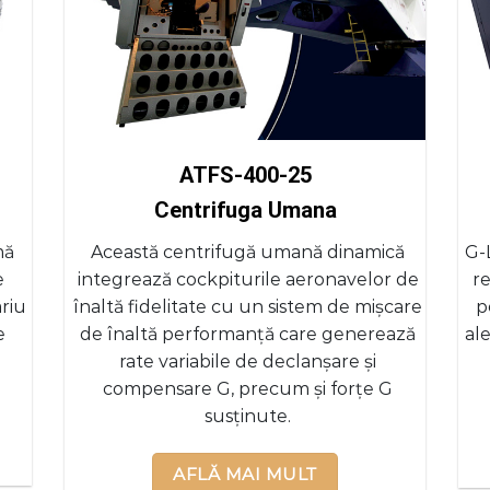
ATFS-400-25
Centrifuga Umana
mă
Această centrifugă umană dinamică
G-
e
integrează cockpiturile aeronavelor de
re
riu
înaltă fidelitate cu un sistem de mișcare
p
e
de înaltă performanță care generează
al
rate variabile de declanșare și
compensare G, precum și forțe G
susținute.
AFLĂ MAI MULT