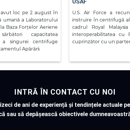
USAF
 avut loc pe 2 august în
U.S. Air Force a recun
ță umană a Laboratorului
instruire în centrifugă a
la Baza Forțelor Aeriene
cadrul Royal Malaysia
ărbători capacitatea
interoperabilitatea c
, a singurei centrifuge
cuprinzător cu un parten
tamentul Apărării.
INTRĂ ÎN CONTACT CU NOI
zeci de ani de experiență și tendințele actuale p
scă sau să depășească obiectivele dumneavoastră 